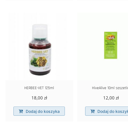
do
wiele
80,00 zł
wariantów.
Opcje
można
wybrać
na
stronie
produktu
HERBEE-VET 125ml
HiveAlive 10ml saszet
18,00
zł
12,00
zł
Dodaj do koszyka
Dodaj do koszy