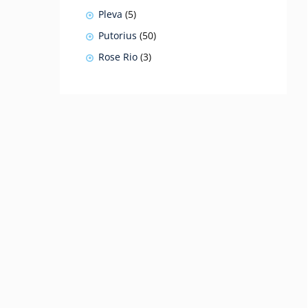
produkty
5
Pleva
5
produktów
50
Putorius
50
produktów
3
Rose Rio
3
produkty