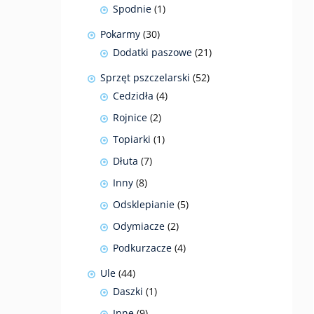
produkty
1
Spodnie
1
produkt
30
Pokarmy
30
produktów
21
Dodatki paszowe
21
produktów
52
Sprzęt pszczelarski
52
produkty
4
Cedzidła
4
produkty
2
Rojnice
2
produkty
1
Topiarki
1
produkt
7
Dłuta
7
produktów
8
Inny
8
produktów
5
Odsklepianie
5
produktów
2
Odymiacze
2
produkty
4
Podkurzacze
4
produkty
44
Ule
44
produkty
1
Daszki
1
produkt
9
Inne
9