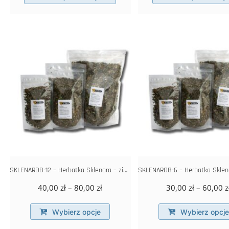
SKLENAROB-12 – Herbatka Sklenara – zioła dla pszczół
Zakres
40,00
zł
–
80,00
zł
30,00
zł
–
60,00
z
cen:
Ten
od
Wybierz opcje
Wybierz opcje
produkt
40,00 zł
ma