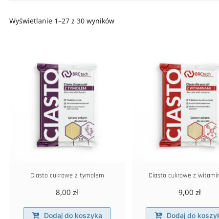
Posortowane
Wyświetlanie 1–27 z 30 wyników
według
najnowszych
Ciasto cukrowe z tymolem
Ciasto cukrowe z witami
8,00
zł
9,00
zł
Dodaj do koszyka
Dodaj do koszy