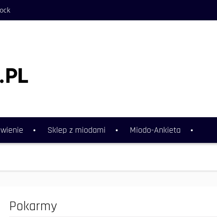
hock
wienie
Sklep z miodami
Miodo-Ankieta
Pokarmy