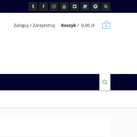
Tiktok
Facebook
Instagram
Youtube
x.com
BuyCoffee
Patronite
Miody
Zaloguj / Zarejestruj
Koszyk
/
0,00
zł
0