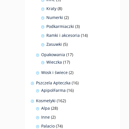
produktów
8
Kraty
8
produktów
2
Numerki
2
produkty
3
Podkarmiaczki
3
produkty
14
Ramki i akcesoria
14
produktów
5
Zasuwki
5
produktów
17
Opakowania
17
produktów
17
Wieczka
17
produktów
2
Wosk i świece
2
produkty
16
Pszczela Apteczka
16
produktów
16
ApipolFarma
16
produktów
162
Kosmetyki
162
produkty
28
Alpa
28
produktów
2
Inne
2
produkty
74
Palacio
74