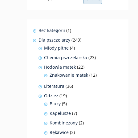
1
Bez kategorii
1
produkt
249
Dla pszczelarzy
249
produktów
4
Miody pitne
4
produkty
23
Chemia pszczelarska
23
produkty
22
Hodowla matek
22
produkty
12
Znakowanie matek
12
produktów
36
Literatura
36
produktów
19
Odzież
19
produktów
5
Bluzy
5
produktów
7
Kapelusze
7
produktów
2
Kombinezony
2
produkty
3
Rękawice
3