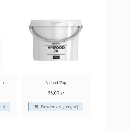
iem
Apifood 15kg
65,00
zł
cej
Dowiedz się więcej