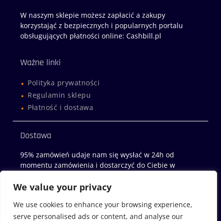
W naszym sklepie możesz zapłacić a zakupy
korzystająć z bezpiecznych i popularnych portalu
obsługujących płatności online: Cashbill.pl
Ważne linki
Polityka prywatności
Regulamin sklepu
Płatność i dostawa
Dostawa
95% zamówień udaje nam się wysłać w 24h od
momentu zamówienia i dostarczyć do Ciebie w
następny dzień roboczy!
We value your privacy
Sklep z miodami
We use cookies to enhance your browsing experience,
serve personalised ads or content, and analyse our