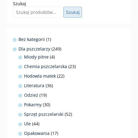
Szukaj
Szukaj
1
Bez kategorii
1
produkt
249
Dla pszczelarzy
249
produktów
4
Miody pitne
4
produkty
23
Chemia pszczelarska
23
produkty
22
Hodowla matek
22
produkty
36
Literatura
36
produktów
19
Odzież
19
produktów
30
Pokarmy
30
produktów
52
Sprzęt pszczelarski
52
produkty
44
Ule
44
produkty
17
Opakowania
17