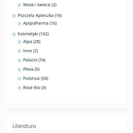
produktów
2
Wosk i świece
2
produkty
16
Pszczela Apteczka
16
produktów
16
ApipolFarma
16
produktów
162
Kosmetyki
162
produkty
28
Alpa
28
produktów
2
Inne
2
produkty
74
Palacio
74
produkty
5
Pleva
5
produktów
50
Putorius
50
produktów
3
Rose Rio
3
produkty
Literatura