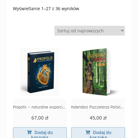
Posortowane
Wyświetlanie 1–27 z 36 wyników
według
najnowszych
Propolis — naturalne wsparcie Twojego serca
Kalendarz Pszczelarza Polskiego 2026
67,00
zł
45,00
zł
Dodaj do
Dodaj do
koszyka
koszyka