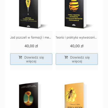
Jad pszczeli w farmacji i medycynie
Teoria i praktyka wytwarzania leczniczych preparatów propolisowych
40,00
zł
40,00
zł
Dowiedz się
Dowiedz się
więcej
więcej