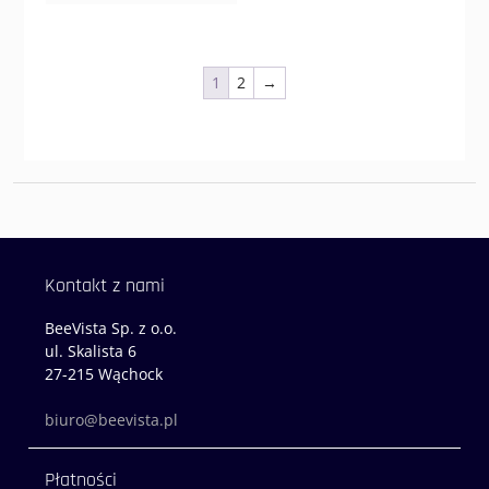
1
2
→
Kontakt z nami
BeeVista Sp. z o.o.
ul. Skalista 6
27-215 Wąchock
biuro@beevista.pl
Płatności