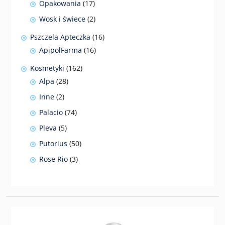
17
Opakowania
17
produktów
2
Wosk i świece
2
produkty
16
Pszczela Apteczka
16
produktów
16
ApipolFarma
16
produktów
162
Kosmetyki
162
produkty
28
Alpa
28
produktów
2
Inne
2
produkty
74
Palacio
74
produkty
5
Pleva
5
produktów
50
Putorius
50
produktów
3
Rose Rio
3
produkty