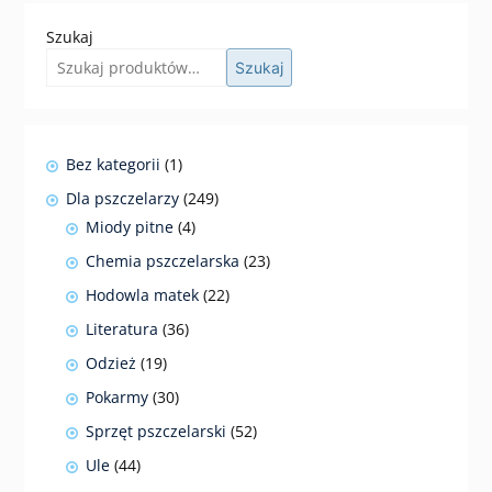
Szukaj
Szukaj
1
Bez kategorii
1
produkt
249
Dla pszczelarzy
249
produktów
4
Miody pitne
4
produkty
23
Chemia pszczelarska
23
produkty
22
Hodowla matek
22
produkty
36
Literatura
36
produktów
19
Odzież
19
produktów
30
Pokarmy
30
produktów
52
Sprzęt pszczelarski
52
produkty
44
Ule
44
produkty