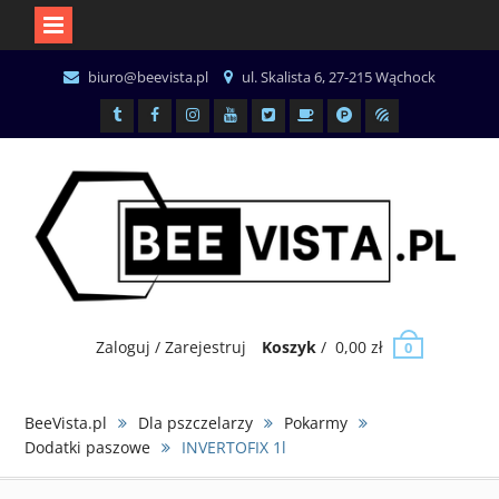
Skip
biuro@beevista.pl
ul. Skalista 6, 27-215 Wąchock
to
content
Tiktok
Facebook
Instagram
Youtube
x.com
BuyCoffee
Patronite
Miody
Zaloguj / Zarejestruj
Koszyk
/
0,00
zł
0
BeeVista.pl
Dla pszczelarzy
Pokarmy
Dodatki paszowe
INVERTOFIX 1l