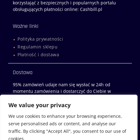
korzystająć z bezpiecznych i popularnych portalu
obsługujących płatności online: Cashbill.pl
Ważne linki
Polityka prywatności
Regulamin sklepu
Płatność i dostawa
Dostawa
95% zamówień udaje nam się wysłać w 24h od
momentu zamówienia i dostarczyć do Ciebie w
następny dzień roboczy!
We value your privacy
Sklep z miodami
We use cookies to enhance your browsing experience,
serve personalised ads or content, and analyse our
Miody-Wachock.pl
traffic. By clicking "Accept All", you consent to our use of
cookies.