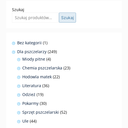
Szukaj
Szukaj
1
Bez kategorii
1
produkt
249
Dla pszczelarzy
249
produktów
4
Miody pitne
4
produkty
23
Chemia pszczelarska
23
produkty
22
Hodowla matek
22
produkty
36
Literatura
36
produktów
19
Odzież
19
produktów
30
Pokarmy
30
produktów
52
Sprzęt pszczelarski
52
produkty
44
Ule
44
produkty