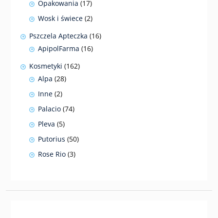
17
Opakowania
17
produktów
2
Wosk i świece
2
produkty
16
Pszczela Apteczka
16
produktów
16
ApipolFarma
16
produktów
162
Kosmetyki
162
produkty
28
Alpa
28
produktów
2
Inne
2
produkty
74
Palacio
74
produkty
5
Pleva
5
produktów
50
Putorius
50
produktów
3
Rose Rio
3
produkty