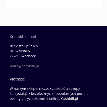
wariantów.
Opcje
można
wybrać
na
stronie
produktu
Kontakt z nami
BeeVista Sp. z o.o.
ul. Skalista 6
27-215 Wąchock
biuro@beevista.pl
Płatności
W naszym sklepie możesz zapłacić a zakupy
korzystająć z bezpiecznych i popularnych portalu
obsługujących płatności online: Cashbill.pl