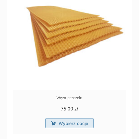
na
stronie
produktu
Węza pszczela
75,00
zł
Ten
Wybierz opcje
produkt
ma
wiele