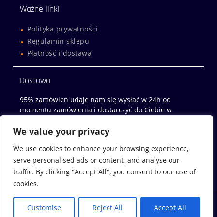
Ważne linki
Polityka prywatności
Regulamin sklepu
Płatność i dostawa
Dostawa
95% zamówień udaje nam się wysłać w 24h od
momentu zamówienia i dostarczyć do Ciebie w
następny dzień roboczy!
We value your privacy
Sklep z miodami
We use cookies to enhance your browsing experience,
serve personalised ads or content, and analyse our
Miody-Wachock.pl
traffic. By clicking "Accept All", you consent to our use of
cookies.
2026 ©
BeeVista.pl
Customise
Reject All
Accept All
Clean Commerce Pro by
WEN Themes