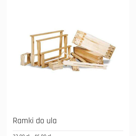
Ramki do ula
Zakres
32,00
zł
–
46,00
zł