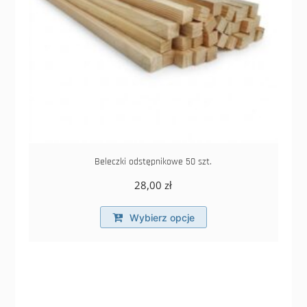
Beleczki odstępnikowe 50 szt.
28,00
zł
Ten
Wybierz opcje
produkt
ma
wiele
wariantów.
Opcje
można
wybrać