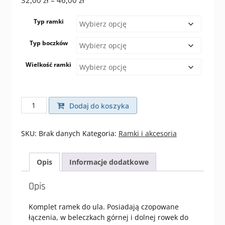
cen:
od
Typ ramki
32,00 zł
Typ boczków
do
46,00 zł
Wielkość ramki
ilość
Dodaj do koszyka
Ramki
do
ula
SKU:
Brak danych
Kategoria:
Ramki i akcesoria
Opis
Informacje dodatkowe
Opis
Komplet ramek do ula. Posiadają czopowane
łączenia, w beleczkach górnej i dolnej rowek do