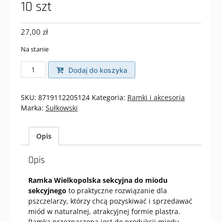
10 szt
27,00
zł
Na stanie
ilość
Dodaj do koszyka
Ramka
Wielkopolska
sekcyjna
SKU:
8719112205124
Kategoria:
Ramki i akcesoria
-
Marka:
Sułkowski
10
szt
Opis
Opis
Ramka Wielkopolska sekcyjna do miodu
sekcyjnego
to praktyczne rozwiązanie dla
pszczelarzy, którzy chcą pozyskiwać i sprzedawać
miód w naturalnej, atrakcyjnej formie plastra.
Ramka przeznaczona jest do produkcji miodu