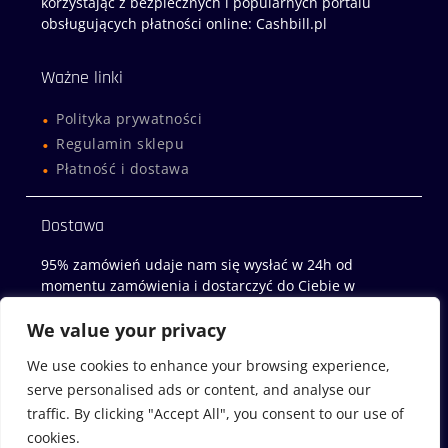
korzystająć z bezpiecznych i popularnych portalu
obsługujących płatności online: Cashbill.pl
Ważne linki
Polityka prywatności
Regulamin sklepu
Płatność i dostawa
Dostawa
95% zamówień udaje nam się wysłać w 24h od
momentu zamówienia i dostarczyć do Ciebie w
następny dzień roboczy!
We value your privacy
Sklep z miodami
We use cookies to enhance your browsing experience,
serve personalised ads or content, and analyse our
Miody-Wachock.pl
traffic. By clicking "Accept All", you consent to our use of
cookies.