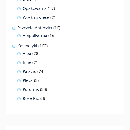
produkty
17
Opakowania
17
produktów
2
Wosk i świece
2
produkty
16
Pszczela Apteczka
16
produktów
16
ApipolFarma
16
produktów
162
Kosmetyki
162
produkty
28
Alpa
28
produktów
2
Inne
2
produkty
74
Palacio
74
produkty
5
Pleva
5
produktów
50
Putorius
50
produktów
3
Rose Rio
3
produkty