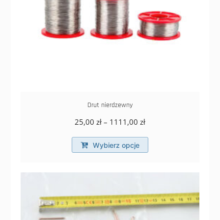
Drut nierdzewny
Zakres
25,00
zł
–
1111,00
zł
cen:
Ten
od
Wybierz opcje
produkt
25,00 zł
ma
do
wiele
1111,00 zł
wariantów.
Opcje
można
wybrać
na