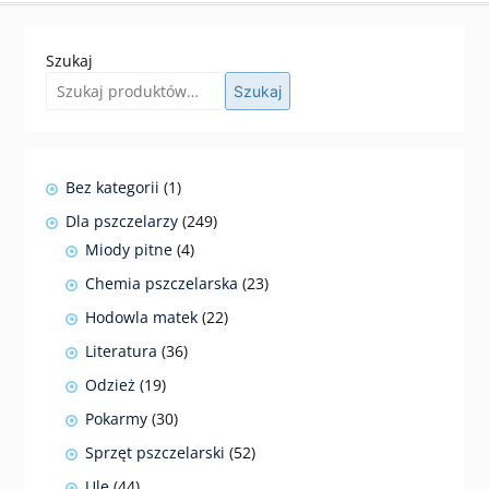
Szukaj
Szukaj
1
Bez kategorii
1
produkt
249
Dla pszczelarzy
249
produktów
4
Miody pitne
4
produkty
23
Chemia pszczelarska
23
produkty
22
Hodowla matek
22
produkty
36
Literatura
36
produktów
19
Odzież
19
produktów
30
Pokarmy
30
produktów
52
Sprzęt pszczelarski
52
produkty
44
Ule
44