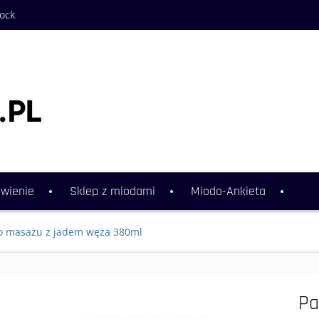
hock
wienie
Sklep z miodami
Miodo-Ankieta
do masażu z jadem węża 380ml
Pa