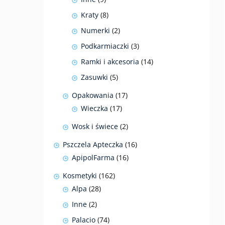
produktów
8
Kraty
8
produktów
2
Numerki
2
produkty
3
Podkarmiaczki
3
produkty
14
Ramki i akcesoria
14
produktów
5
Zasuwki
5
produktów
17
Opakowania
17
produktów
17
Wieczka
17
produktów
2
Wosk i świece
2
produkty
16
Pszczela Apteczka
16
produktów
16
ApipolFarma
16
produktów
162
Kosmetyki
162
produkty
28
Alpa
28
produktów
2
Inne
2
produkty
74
Palacio
74