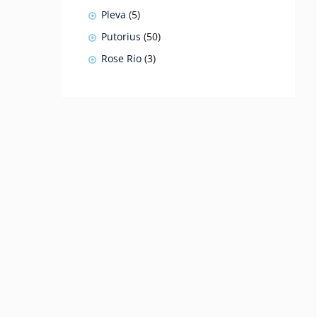
produkty
5
Pleva
5
produktów
50
Putorius
50
produktów
3
Rose Rio
3
produkty