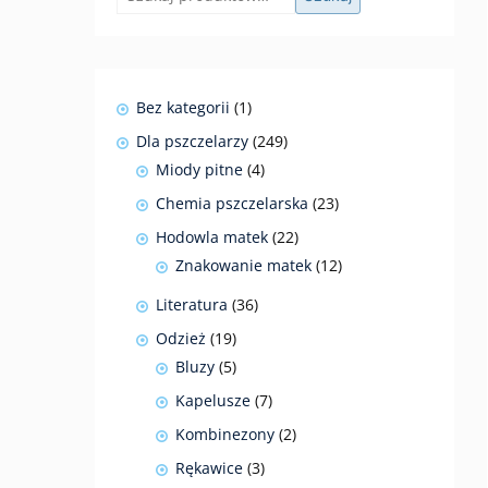
1
Bez kategorii
1
produkt
249
Dla pszczelarzy
249
produktów
4
Miody pitne
4
produkty
23
Chemia pszczelarska
23
produkty
22
Hodowla matek
22
produkty
12
Znakowanie matek
12
produktów
36
Literatura
36
produktów
19
Odzież
19
produktów
5
Bluzy
5
produktów
7
Kapelusze
7
produktów
2
Kombinezony
2
produkty
3
Rękawice
3