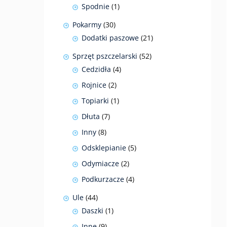
produkty
1
Spodnie
1
produkt
30
Pokarmy
30
produktów
21
Dodatki paszowe
21
produktów
52
Sprzęt pszczelarski
52
produkty
4
Cedzidła
4
produkty
2
Rojnice
2
produkty
1
Topiarki
1
produkt
7
Dłuta
7
produktów
8
Inny
8
produktów
5
Odsklepianie
5
produktów
2
Odymiacze
2
produkty
4
Podkurzacze
4
produkty
44
Ule
44
produkty
1
Daszki
1
produkt
9
Inne
9