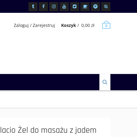
Tiktok
Facebook
Instagram
Youtube
x.com
BuyCoffee
Patronite
Miody
Zaloguj / Zarejestruj
Koszyk
/
0,00
zł
0
lacio Żel do masażu z jadem