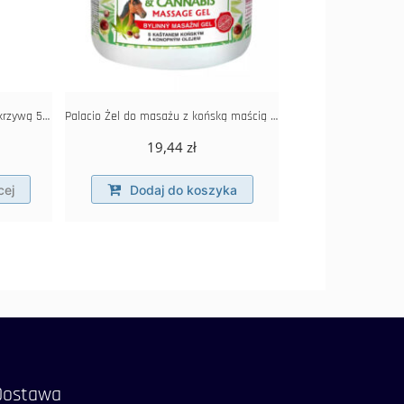
Palacio Konopny szampon z pokrzywą 500ml
Palacio Żel do masażu z końską maścią 600 ml
19,44
zł
cej
Dodaj do koszyka
Dostawa