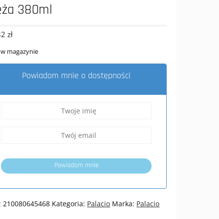
ża 380ml
82
zł
 w magazynie
Powiadom mnie o dostępności
Powiadom mnie
:
210080645468
Kategoria:
Palacio
Marka:
Palacio