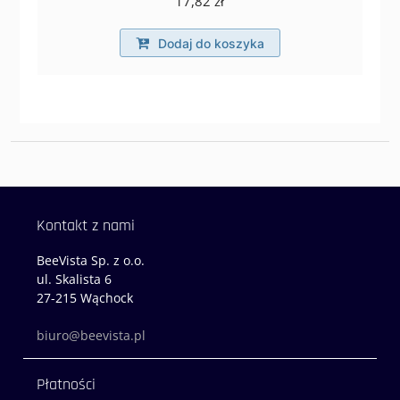
17,82
zł
Dodaj do koszyka
Kontakt z nami
BeeVista Sp. z o.o.
ul. Skalista 6
27-215 Wąchock
biuro@beevista.pl
Płatności