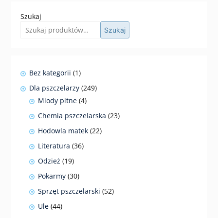
Szukaj
Szukaj
1
Bez kategorii
1
produkt
249
Dla pszczelarzy
249
produktów
4
Miody pitne
4
produkty
23
Chemia pszczelarska
23
produkty
22
Hodowla matek
22
produkty
36
Literatura
36
produktów
19
Odzież
19
produktów
30
Pokarmy
30
produktów
52
Sprzęt pszczelarski
52
produkty
44
Ule
44
produkty