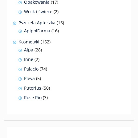
17
Opakowania
17
produktów
2
Wosk i świece
2
produkty
16
Pszczela Apteczka
16
produktów
16
ApipolFarma
16
produktów
162
Kosmetyki
162
produkty
28
Alpa
28
produktów
2
Inne
2
produkty
74
Palacio
74
produkty
5
Pleva
5
produktów
50
Putorius
50
produktów
3
Rose Rio
3
produkty