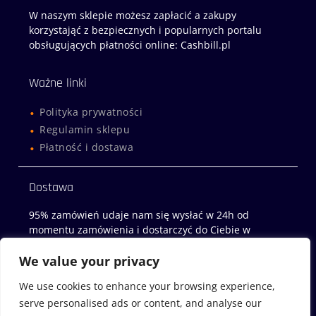
W naszym sklepie możesz zapłacić a zakupy
korzystająć z bezpiecznych i popularnych portalu
obsługujących płatności online: Cashbill.pl
Ważne linki
Polityka prywatności
Regulamin sklepu
Płatność i dostawa
Dostawa
95% zamówień udaje nam się wysłać w 24h od
momentu zamówienia i dostarczyć do Ciebie w
następny dzień roboczy!
We value your privacy
Sklep z miodami
We use cookies to enhance your browsing experience,
serve personalised ads or content, and analyse our
Miody-Wachock.pl