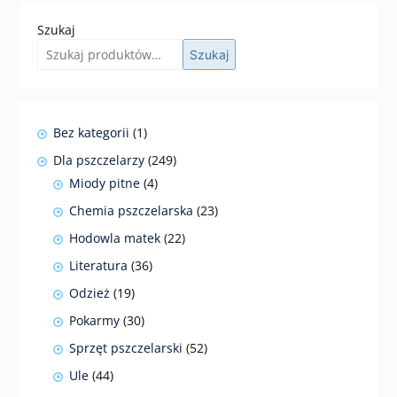
Szukaj
Szukaj
1
Bez kategorii
1
produkt
249
Dla pszczelarzy
249
produktów
4
Miody pitne
4
produkty
23
Chemia pszczelarska
23
produkty
22
Hodowla matek
22
produkty
36
Literatura
36
produktów
19
Odzież
19
produktów
30
Pokarmy
30
produktów
52
Sprzęt pszczelarski
52
produkty
44
Ule
44
produkty