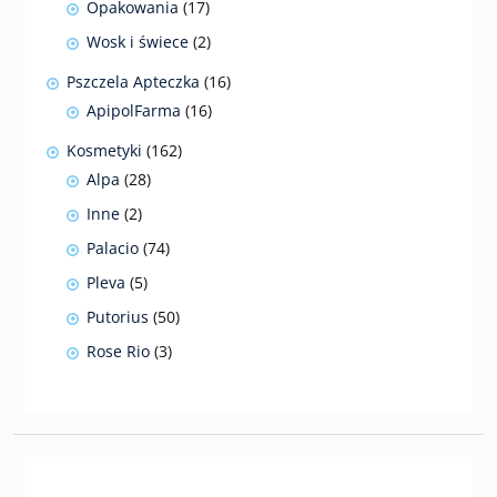
17
Opakowania
17
produktów
2
Wosk i świece
2
produkty
16
Pszczela Apteczka
16
produktów
16
ApipolFarma
16
produktów
162
Kosmetyki
162
produkty
28
Alpa
28
produktów
2
Inne
2
produkty
74
Palacio
74
produkty
5
Pleva
5
produktów
50
Putorius
50
produktów
3
Rose Rio
3
produkty