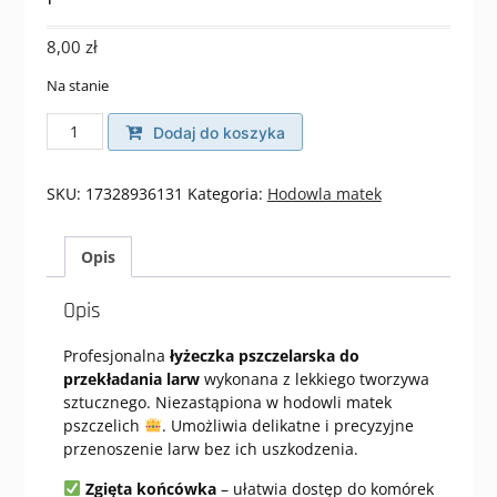
8,00
zł
Na stanie
ilość
Dodaj do koszyka
Łyżeczka
do
przekładania
SKU:
17328936131
Kategoria:
Hodowla matek
larw
plastikowa
Opis
czarna
Opis
Profesjonalna
łyżeczka pszczelarska do
przekładania larw
wykonana z lekkiego tworzywa
sztucznego. Niezastąpiona w hodowli matek
pszczelich
. Umożliwia delikatne i precyzyjne
przenoszenie larw bez ich uszkodzenia.
Zgięta końcówka
– ułatwia dostęp do komórek