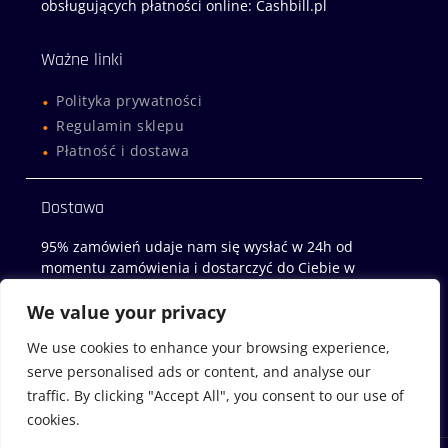
obsługujących płatności online: Cashbill.pl
Ważne linki
Polityka prywatności
Regulamin sklepu
Płatność i dostawa
Dostawa
95% zamówień udaje nam się wysłać w 24h od
momentu zamówienia i dostarczyć do Ciebie w
następny dzień roboczy!
We value your privacy
Sklep z miodami
We use cookies to enhance your browsing experience,
serve personalised ads or content, and analyse our
Miody-Wachock.pl
traffic. By clicking "Accept All", you consent to our use of
cookies.