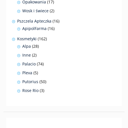
17
Opakowania
17
produktów
2
Wosk i świece
2
produkty
16
Pszczela Apteczka
16
produktów
16
ApipolFarma
16
produktów
162
Kosmetyki
162
produkty
28
Alpa
28
produktów
2
Inne
2
produkty
74
Palacio
74
produkty
5
Pleva
5
produktów
50
Putorius
50
produktów
3
Rose Rio
3
produkty