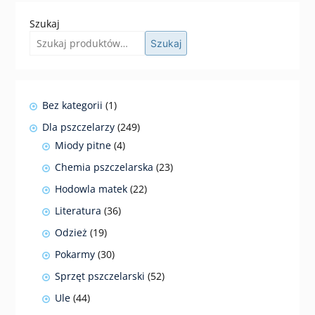
Szukaj
Szukaj
1
Bez kategorii
1
produkt
249
Dla pszczelarzy
249
produktów
4
Miody pitne
4
produkty
23
Chemia pszczelarska
23
produkty
22
Hodowla matek
22
produkty
36
Literatura
36
produktów
19
Odzież
19
produktów
30
Pokarmy
30
produktów
52
Sprzęt pszczelarski
52
produkty
44
Ule
44
produkty