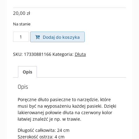
20,00
zł
Na stanie
ilość
Dodaj do koszyka
Dłuto
nierdzewne
ze
SKU:
17330881166
Kategoria:
Dłuta
skrobakiem
czerwone
Opis
Opis
Poręczne dłuto pasieczne to narzędzie, które
musi być na wyposażeniu każdej pasieki. Dzięki
lakierowanej połowie dłuta na czerwony kolor
łatwiej znaleźć je np. w trawie.
Długość całkowita: 24 cm
Szerokość ostrza: 4 cm