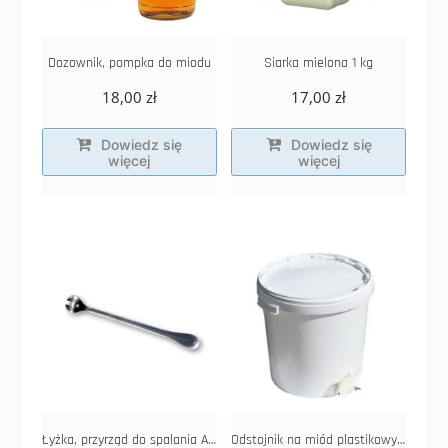
Dozownik, pompka do miodu
Siarka mielona 1 kg
18,00
zł
17,00
zł
Dowiedz się
Dowiedz się
więcej
więcej
Łyżka, przyrząd do spalania APIWAROLu
Odstojnik na miód plastikowy 33l/40kg z zaworem