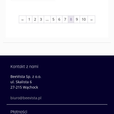
←
1
2
3
…
5
6
7
8
9
10
→
Kontakt z nami
BeeVista Sp. z o.o.
ul. Skalista 6
27-215 Wąchock
biuro@beevista.pl
Płatności