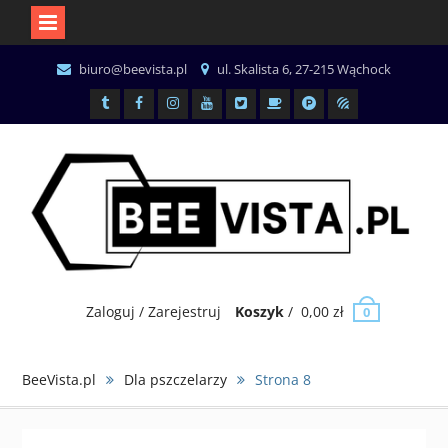
Skip
biuro@beevista.pl
ul. Skalista 6, 27-215 Wąchock
to
content
Tiktok
Facebook
Instagram
Youtube
x.com
BuyCoffee
Patronite
Miody
Zaloguj / Zarejestruj
Koszyk
/
0,00
zł
0
BeeVista.pl
Dla pszczelarzy
Strona 8