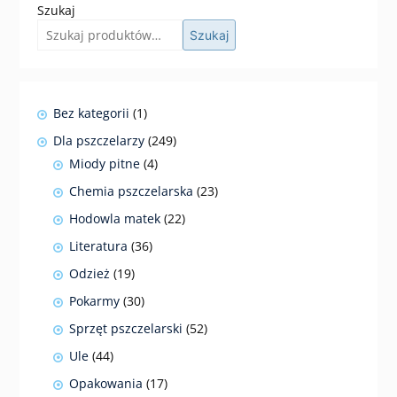
Szukaj
Szukaj
1
Bez kategorii
1
produkt
249
Dla pszczelarzy
249
produktów
4
Miody pitne
4
produkty
23
Chemia pszczelarska
23
produkty
22
Hodowla matek
22
produkty
36
Literatura
36
produktów
19
Odzież
19
produktów
30
Pokarmy
30
produktów
52
Sprzęt pszczelarski
52
produkty
44
Ule
44
produkty
17
Opakowania
17