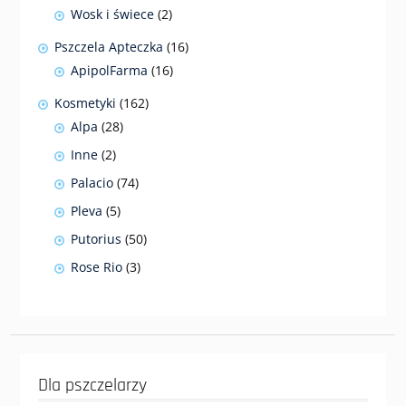
produktów
2
Wosk i świece
2
produkty
16
Pszczela Apteczka
16
produktów
16
ApipolFarma
16
produktów
162
Kosmetyki
162
produkty
28
Alpa
28
produktów
2
Inne
2
produkty
74
Palacio
74
produkty
5
Pleva
5
produktów
50
Putorius
50
produktów
3
Rose Rio
3
produkty
Dla pszczelarzy