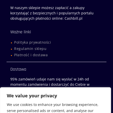
W naszym sklepie możesz zapłacić a zakupy
korzystająć z bezpiecznych i popularnych portalu
obsługujących płatności online: Cashbill.pl
Ważne linki
Polityka prywatności
Regulamin sklepu
Płatność i dostawa
Dostawa
95% zamówień udaje nam się wysłać w 24h od
momentu zamówienia i dostarczyć do Ciebie w
następny dzień roboczy!
We value your privacy
Sklep z miodami
We use cookies to enhance your browsing experience,
serve personalised ads or content, and analyse our